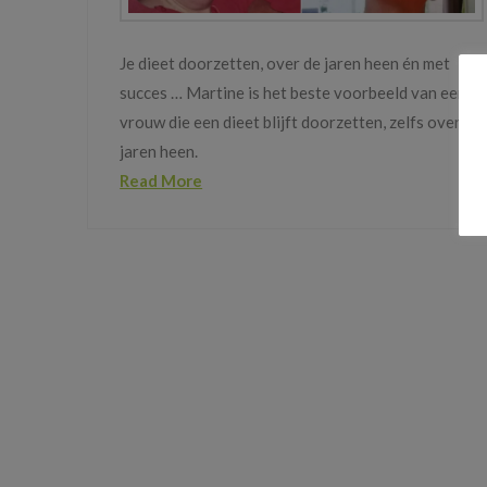
Je dieet doorzetten, over de jaren heen én met
succes … Martine is het beste voorbeeld van een
vrouw die een dieet blijft doorzetten, zelfs over de
jaren heen.
Read More