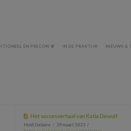
ITIONEEL EN PRECON
IN DE PRAKTIJK
NIEUWS & 
Het succesverhaal van Katia Dewulf
Heidi Delaere
29 maart 2023
Foto's en Getuigenissen van blije klanten