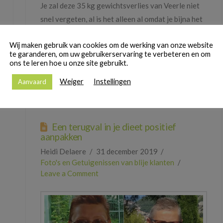
Je zal deze 35 kg gewichtsverlies van Veerle niet
snel vergeten, al is het alleen al omdat je bijna het
gevoel hebt fysiek met een andere vrouw te maken
Wij maken gebruik van cookies om de werking van onze website
te hebben. De foto’s spreken voor zich: een ware
te garanderen, om uw gebruikerservaring te verbeteren en om
metamorfose.
ons te leren hoe u onze site gebruikt.
Read More
Weiger
Instellingen
Aanvaard
Een terugval in je dieet positief
aanpakken
Heidi Delaere
31 december 2019
Foto's en Getuigenissen van blije klanten
Leave a Comment