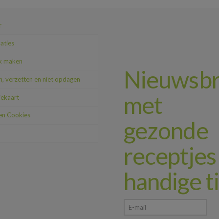
r
saties
k maken
Nieuwsbr
, verzetten en niet opdagen
met
iekaart
 en Cookies
gezonde
receptjes
handige t