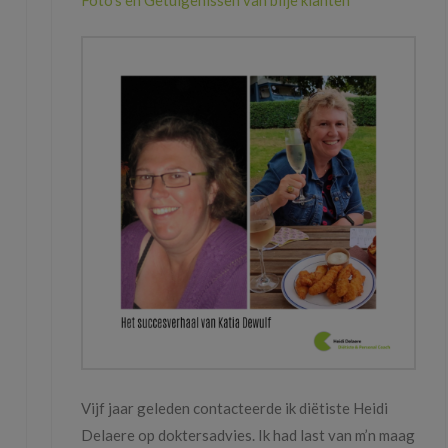
Vijf jaar geleden contacteerde ik diëtiste Heidi
Delaere op doktersadvies. Ik had last van m’n maag