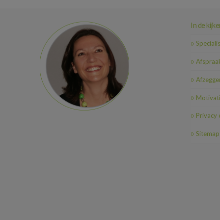
In de kijke
Speciali
Afspraa
Afzeggen
Motivat
Privacy
Sitemap