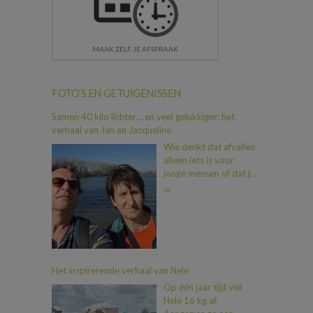
MAAK ZELF JE AFSPRAAK
FOTO’S EN GETUIGENISSEN
Samen 40 kilo lichter… en veel gelukkiger: het
verhaal van Jan en Jacqueline
Wie denkt dat afvallen
alleen iets is voor
jonge mensen of dat je
als koppel moeilijk op
…
één lijn geraakt, heeft
Jan en Jacqueline nog
niet ontmoet. In iets
meer dan een jaar tijd
vielen ze samen maar
liefst 40 kilo af. En dat
Het inspirerende verhaal van Nele
allemaal dankzij een
Op één jaar tijd viel
duwtje in de rug van
Nele 16 kg af.
hun zoon Dimitri, die