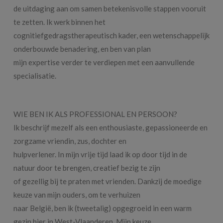
de uitdaging aan om samen betekenisvolle stappen vooruit
te zetten. Ik werk binnen het
cognitiefgedragstherapeutisch kader, een wetenschappelijk
onderbouwde benadering, en ben van plan
mijn expertise verder te verdiepen met een aanvullende
specialisatie.
WIE BEN IK ALS PROFESSIONAL EN PERSOON?
Ik beschrijf mezelf als een enthousiaste, gepassioneerde en
zorgzame vriendin, zus, dochter en
hulpverlener. In mijn vrije tijd laad ik op door tijd in de
natuur door te brengen, creatief bezig te zijn
of gezellig bij te praten met vrienden. Dankzij de moedige
keuze van mijn ouders, om te verhuizen
naar België, ben ik (tweetalig) opgegroeid in een warm
gezin hier in West-Vlaanderen. Mijn keuze