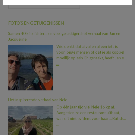
MAAK ZELF JE AFSPRAAK
FOTO’S EN GETUIGENISSEN
Samen 40 kilo lichter… en veel gelukkiger: het verhaal van Jan en
Jacqueline
Wie denkt dat afvallen alleen iets is
voor jonge mensen of dat je als koppel
moeilijk op één lijn geraakt, heeft Jan en
Jacqueline nog niet ontmoet. In iets
…
meer dan een jaar tijd vielen ze samen
maar liefst 40 kilo af. En dat allemaal
dankzij een duwtje in de rug van hun
zoon Dimitri, die na een traject bij Heidi
zelf al 20 kilo kwijt was. “Toen we zagen
hoeveel beter hij zich voelde, wisten we:
Het inspirerende verhaal van Nele
nu zijn wij aan de beurt.” En zo stapten
Op één jaar tijd viel Nele 16 kg af.
Jan en Jacqueline, met wat gezonde
Aangezien ze een restaurant uitbaat,
zenuwen, binnen bij Heidi. “We hadden
was dit niet evident voor haar… But she
genoeg van telkens nieuwe kleren
did it! Nele deelt dan ook graag haar
…
kopen door die extra kilo’s, van fietsen
verhaal met ons
“Begin juni 2023
dat niet vlot meer ging en van onze