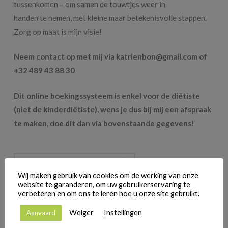
tussenkomen – om samen de touwtjes weer in
handen te nemen, met kleine maar betekenisvolle stappen.
Zorg op maat is mijn visie!
Neem contact op met mij via katrienbon@gmail.com of
+32 489 43 88 30
Dit online boekingssysteem is enkel voor de diëtiste
(
niet de kinderdiëtiste
)
, wens je dus bij mij een afspraak
te maken, doe dit dan via bovenstaande gegevens!
Wij maken gebruik van cookies om de werking van onze
website te garanderen, om uw gebruikerservaring te
verbeteren en om ons te leren hoe u onze site gebruikt.
Weiger
Instellingen
Aanvaard