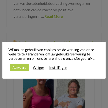
van vastberadenheid, doorzettingsvermogen en
het vinden van de kracht om positieve
veranderingen in …
Read More
Het succesverhaal van Valerie Desmet
Heidi Delaere
17 april 2023
Wij maken gebruik van cookies om de werking van onze
website te garanderen, om uw gebruikerservaring te
Foto's en Getuigenissen van blije klanten
verbeteren en om ons te leren hoe u onze site gebruikt.
Weiger
Instellingen
Aanvaard