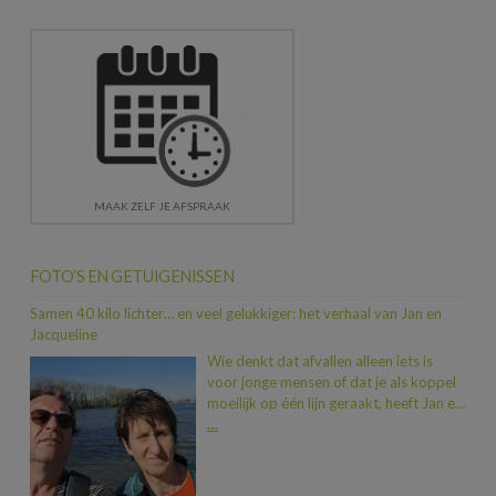
MAAK ZELF JE AFSPRAAK
FOTO’S EN GETUIGENISSEN
Samen 40 kilo lichter… en veel gelukkiger: het verhaal van Jan en
Jacqueline
Wie denkt dat afvallen alleen iets is
voor jonge mensen of dat je als koppel
moeilijk op één lijn geraakt, heeft Jan en
Jacqueline nog niet ontmoet. In iets
…
meer dan een jaar tijd vielen ze samen
maar liefst 40 kilo af. En dat allemaal
dankzij een duwtje in de rug van hun