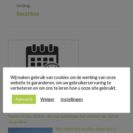
belang.
Read More
Wij maken gebruik van cookies om de werking van onze
website te garanderen, om uw gebruikerservaring te
MAAK ZELF JE AFSPRAAK
verbeteren en om ons te leren hoe u onze site gebruikt.
Weiger
Instellingen
Aanvaard
FOTO’S EN GETUIGENISSEN
Samen 40 kilo lichter… en veel gelukkiger: het verhaal van Jan en
Jacqueline
Wie denkt dat afvallen alleen iets is