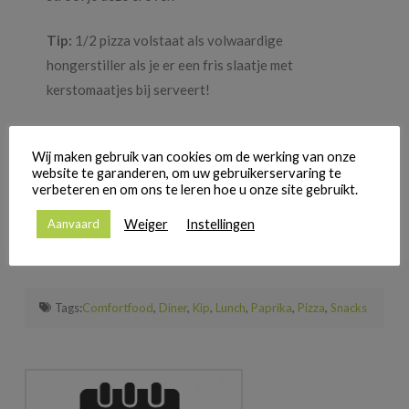
Tip:
1/2 pizza volstaat als volwaardige
hongerstiller als je er een fris slaatje met
kerstomaatjes bij serveert!
Smakelijk!
Wij maken gebruik van cookies om de werking van onze
website te garanderen, om uw gebruikerservaring te
Maak een afspraak voor tips op jouw
verbeteren en om ons te leren hoe u onze site gebruikt.
maat
Weiger
Instellingen
Aanvaard
Tags:
Comfortfood
,
Diner
,
Kip
,
Lunch
,
Paprika
,
Pizza
,
Snacks