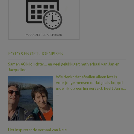
MAAK ZELF JE AFSPRAAK
FOTO’S EN GETUIGENISSEN
Samen 40 kilo lichter… en veel gelukkiger: het verhaal van Jan en
Jacqueline
Wie denkt dat afvallen alleen iets is
voor jonge mensen of dat je als koppel
moeilijk op één lijn geraakt, heeft Jan en
Jacqueline nog niet ontmoet. In iets
…
meer dan een jaar tijd vielen ze samen
maar liefst 40 kilo af. En dat allemaal
dankzij een duwtje in de rug van hun
zoon Dimitri, die na een traject bij Heidi
zelf al 20 kilo kwijt was. “Toen we zagen
hoeveel beter hij zich voelde, wisten we:
Het inspirerende verhaal van Nele
nu zijn wij aan de beurt.” En zo stapten