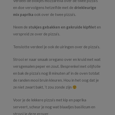
Verdeel de blokjes mozzarella over de twee pizza’s
en doe vervolgens hetzelfde met de
driekleurige
mix paprika
ook over de twee pizza’s.
Neem de
stukjes gebakken en gekruide kipfilet
en
verspreid ze over de pizza’s.
Tenslotte verdeel je ook de uiringen over de pizza’s.
Strooi er naar smaak oregano over en kruid met wat
versgemalen peper en zout. Besprenkel met olijfolie
en bak de pizza’s nog 8 minuten af in de oven totdat
de randen mooi bruin kleuren. Hou in het oog dat je
ze niet zwart bakt, ’t zou zonde zijn
Voor je de lekkere pizza’s met kip en paprika
serveert, scheur je nog wat blaadjes basilicum en
strooi je deze erover.