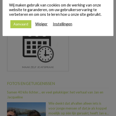
1
2
Wij maken gebruik van cookies om de werking van onze
website te garanderen, om uw gebruikerservaring te
verbeteren en om ons te leren hoe u onze site gebruikt.
Weiger
Instellingen
Aanvaard
MAAK ZELF JE AFSPRAAK
FOTO’S EN GETUIGENISSEN
Samen 40 kilo lichter… en veel gelukkiger: het verhaal van Jan en
Jacqueline
Wie denkt dat afvallen alleen iets is
voor jonge mensen of dat je als koppel
moeilijk op één lijn geraakt, heeft Jan en