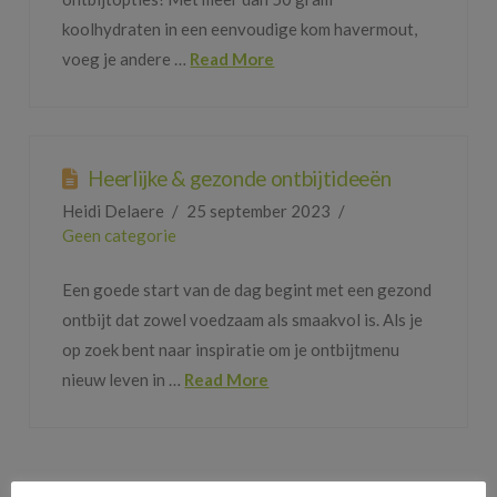
koolhydraten in een eenvoudige kom havermout,
voeg je andere …
Read More
Heerlijke & gezonde ontbijtideeën
Heidi Delaere
25 september 2023
Geen categorie
Een goede start van de dag begint met een gezond
ontbijt dat zowel voedzaam als smaakvol is. Als je
op zoek bent naar inspiratie om je ontbijtmenu
nieuw leven in …
Read More