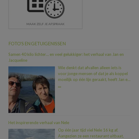
MAAK ZELF JE AFSPRAAK
FOTO’S EN GETUIGENISSEN
Samen 40 kilo lichter… en veel gelukkiger: het verhaal van Jan en
Jacqueline
Wie denkt dat afvallen alleen iets is
voor jonge mensen of dat je als koppel
moeilijk op één lijn geraakt, heeft Jan en
Jacqueline nog niet ontmoet. In iets
…
meer dan een jaar tijd vielen ze samen
maar liefst 40 kilo af. En dat allemaal
dankzij een duwtje in de rug van hun
zoon Dimitri, die na een traject bij Heidi
zelf al 20 kilo kwijt was. “Toen we zagen
hoeveel beter hij zich voelde, wisten we:
Het inspirerende verhaal van Nele
nu zijn wij aan de beurt.” En zo stapten
Op één jaar tijd viel Nele 16 kg af.
Jan en Jacqueline, met wat gezonde
Aangezien ze een restaurant uitbaat,
zenuwen, binnen bij Heidi. “We hadden