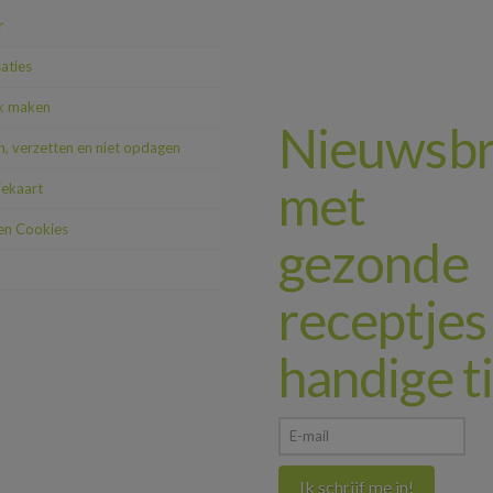
r
saties
k maken
Nieuwsbr
, verzetten en niet opdagen
met
iekaart
 en Cookies
gezonde
receptjes
handige t