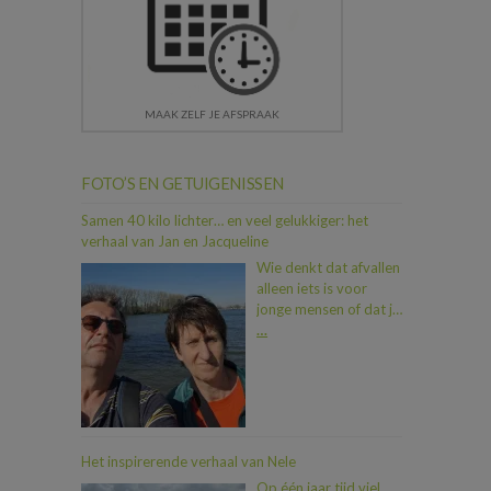
MAAK ZELF JE AFSPRAAK
FOTO’S EN GETUIGENISSEN
Samen 40 kilo lichter… en veel gelukkiger: het
verhaal van Jan en Jacqueline
Wie denkt dat afvallen
alleen iets is voor
jonge mensen of dat je
als koppel moeilijk op
…
één lijn geraakt, heeft
Jan en Jacqueline nog
niet ontmoet. In iets
meer dan een jaar tijd
vielen ze samen maar
liefst 40 kilo af. En dat
Het inspirerende verhaal van Nele
allemaal dankzij een
Op één jaar tijd viel