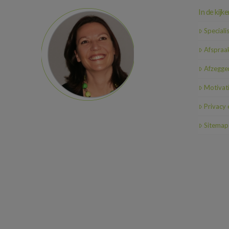
In de kijke
Speciali
Afspraa
Afzeggen
Motivat
Privacy
Sitemap