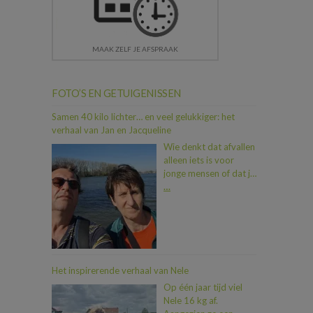
MAAK ZELF JE AFSPRAAK
FOTO’S EN GETUIGENISSEN
Samen 40 kilo lichter… en veel gelukkiger: het
verhaal van Jan en Jacqueline
Wie denkt dat afvallen
alleen iets is voor
jonge mensen of dat je
als koppel moeilijk op
…
één lijn geraakt, heeft
Jan en Jacqueline nog
niet ontmoet. In iets
meer dan een jaar tijd
vielen ze samen maar
liefst 40 kilo af. En dat
Het inspirerende verhaal van Nele
allemaal dankzij een
Op één jaar tijd viel
duwtje in de rug van
Nele 16 kg af.
hun zoon Dimitri, die