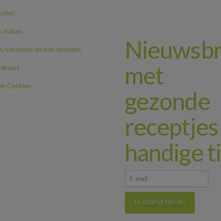
saties
k maken
Nieuwsbr
, verzetten en niet opdagen
met
iekaart
 en Cookies
gezonde
receptjes
handige t