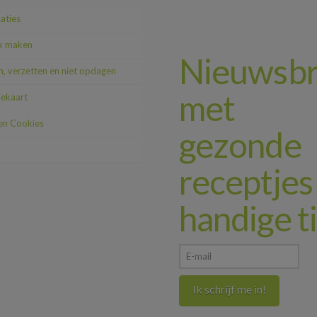
saties
k maken
Nieuwsbr
, verzetten en niet opdagen
met
iekaart
 en Cookies
gezonde
receptjes
handige t