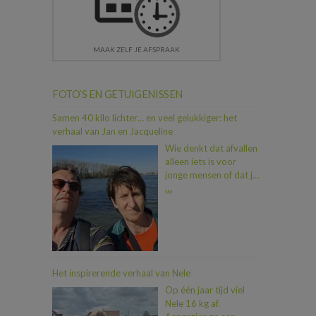
MAAK ZELF JE AFSPRAAK
FOTO’S EN GETUIGENISSEN
Samen 40 kilo lichter… en veel gelukkiger: het
verhaal van Jan en Jacqueline
Wie denkt dat afvallen
alleen iets is voor
jonge mensen of dat je
als koppel moeilijk op
…
één lijn geraakt, heeft
Jan en Jacqueline nog
niet ontmoet. In iets
meer dan een jaar tijd
vielen ze samen maar
liefst 40 kilo af. En dat
Het inspirerende verhaal van Nele
allemaal dankzij een
Op één jaar tijd viel
duwtje in de rug van
Nele 16 kg af.
hun zoon Dimitri, die