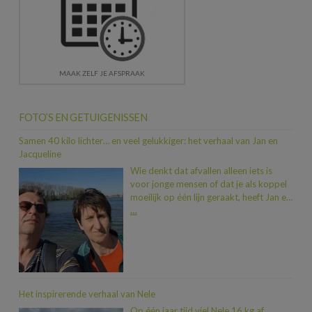
MAAK ZELF JE AFSPRAAK
FOTO’S EN GETUIGENISSEN
Samen 40 kilo lichter… en veel gelukkiger: het verhaal van Jan en
Jacqueline
Wie denkt dat afvallen alleen iets is
voor jonge mensen of dat je als koppel
moeilijk op één lijn geraakt, heeft Jan en
Jacqueline nog niet ontmoet. In iets
…
meer dan een jaar tijd vielen ze samen
maar liefst 40 kilo af. En dat allemaal
dankzij een duwtje in de rug van hun
zoon Dimitri, die na een traject bij Heidi
zelf al 20 kilo kwijt was. “Toen we zagen
hoeveel beter hij zich voelde, wisten we:
Het inspirerende verhaal van Nele
nu zijn wij aan de beurt.” En zo stapten
Op één jaar tijd viel Nele 16 kg af.