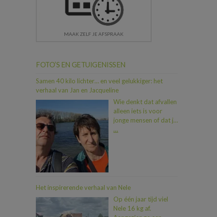
MAAK ZELF JE AFSPRAAK
FOTO’S EN GETUIGENISSEN
Samen 40 kilo lichter… en veel gelukkiger: het
verhaal van Jan en Jacqueline
Wie denkt dat afvallen
alleen iets is voor
jonge mensen of dat je
als koppel moeilijk op
…
één lijn geraakt, heeft
Jan en Jacqueline nog
niet ontmoet. In iets
meer dan een jaar tijd
vielen ze samen maar
liefst 40 kilo af. En dat
Het inspirerende verhaal van Nele
allemaal dankzij een
Op één jaar tijd viel
duwtje in de rug van
Nele 16 kg af.
hun zoon Dimitri, die