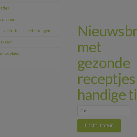
saties
k maken
Nieuwsbr
, verzetten en niet opdagen
met
iekaart
 en Cookies
gezonde
receptjes
handige t