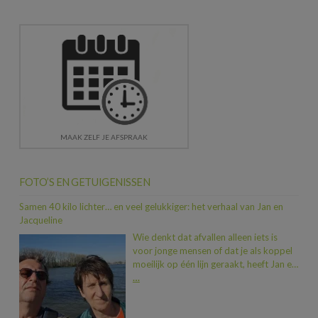
MAAK ZELF JE AFSPRAAK
FOTO’S EN GETUIGENISSEN
Samen 40 kilo lichter… en veel gelukkiger: het verhaal van Jan en
Jacqueline
Wie denkt dat afvallen alleen iets is
voor jonge mensen of dat je als koppel
moeilijk op één lijn geraakt, heeft Jan en
Jacqueline nog niet ontmoet. In iets
…
meer dan een jaar tijd vielen ze samen
maar liefst 40 kilo af. En dat allemaal
dankzij een duwtje in de rug van hun