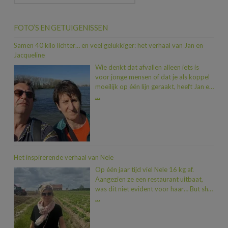
FOTO’S EN GETUIGENISSEN
Samen 40 kilo lichter… en veel gelukkiger: het verhaal van Jan en
Jacqueline
Wie denkt dat afvallen alleen iets is
voor jonge mensen of dat je als koppel
moeilijk op één lijn geraakt, heeft Jan en
Jacqueline nog niet ontmoet. In iets
…
meer dan een jaar tijd vielen ze samen
maar liefst 40 kilo af. En dat allemaal
dankzij een duwtje in de rug van hun
zoon Dimitri, die na een traject bij Heidi
zelf al 20 kilo kwijt was. “Toen we zagen
hoeveel beter hij zich voelde, wisten we:
Het inspirerende verhaal van Nele
nu zijn wij aan de beurt.” En zo stapten
Op één jaar tijd viel Nele 16 kg af.
Jan en Jacqueline, met wat gezonde
Aangezien ze een restaurant uitbaat,
zenuwen, binnen bij Heidi. “We hadden
was dit niet evident voor haar… But she
genoeg van telkens nieuwe kleren
did it! Nele deelt dan ook graag haar
…
kopen door die extra kilo’s, van fietsen
verhaal met ons
“Begin juni 2023
dat niet vlot meer ging en van onze
besloot ik dat het tijd was voor
opgezwollen benen”, vertelt Jacqueline.
verandering. Ik had het verhaal van