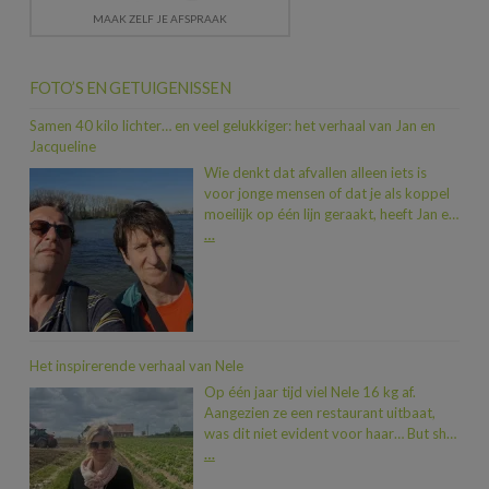
MAAK ZELF JE AFSPRAAK
FOTO’S EN GETUIGENISSEN
Samen 40 kilo lichter… en veel gelukkiger: het verhaal van Jan en
Jacqueline
Wie denkt dat afvallen alleen iets is
voor jonge mensen of dat je als koppel
moeilijk op één lijn geraakt, heeft Jan en
Jacqueline nog niet ontmoet. In iets
…
meer dan een jaar tijd vielen ze samen
maar liefst 40 kilo af. En dat allemaal
dankzij een duwtje in de rug van hun
zoon Dimitri, die na een traject bij Heidi
zelf al 20 kilo kwijt was. “Toen we zagen
hoeveel beter hij zich voelde, wisten we:
Het inspirerende verhaal van Nele
nu zijn wij aan de beurt.” En zo stapten
Op één jaar tijd viel Nele 16 kg af.
Jan en Jacqueline, met wat gezonde
Aangezien ze een restaurant uitbaat,
zenuwen, binnen bij Heidi. “We hadden
was dit niet evident voor haar… But she
genoeg van telkens nieuwe kleren
did it! Nele deelt dan ook graag haar
…
kopen door die extra kilo’s, van fietsen
verhaal met ons
“Begin juni 2023
dat niet vlot meer ging en van onze