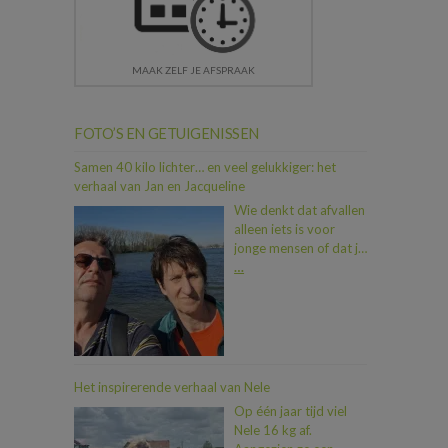
MAAK ZELF JE AFSPRAAK
FOTO’S EN GETUIGENISSEN
Samen 40 kilo lichter… en veel gelukkiger: het
verhaal van Jan en Jacqueline
Wie denkt dat afvallen
alleen iets is voor
jonge mensen of dat je
als koppel moeilijk op
…
één lijn geraakt, heeft
Jan en Jacqueline nog
niet ontmoet. In iets
meer dan een jaar tijd
vielen ze samen maar
liefst 40 kilo af. En dat
Het inspirerende verhaal van Nele
allemaal dankzij een
Op één jaar tijd viel
duwtje in de rug van
Nele 16 kg af.
hun zoon Dimitri, die