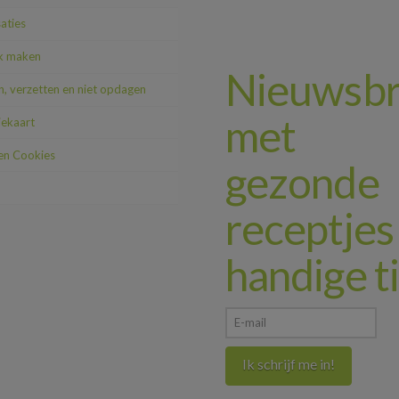
saties
k maken
Nieuwsbr
, verzetten en niet opdagen
met
iekaart
 en Cookies
gezonde
receptjes
handige t