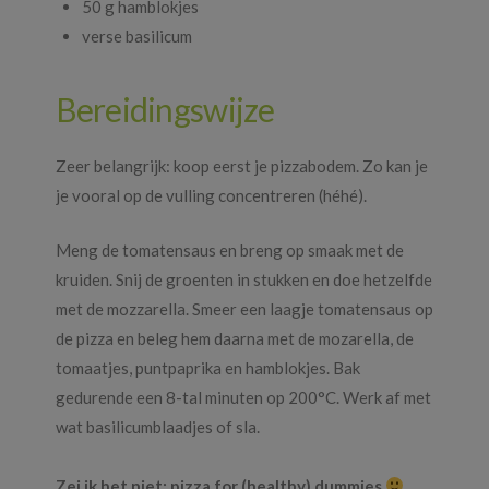
50 g hamblokjes
verse basilicum
Bereidingswijze
Zeer belangrijk: koop eerst je pizzabodem. Zo kan je
je vooral op de vulling concentreren (héhé).
Meng de tomatensaus en breng op smaak met de
kruiden. Snij de groenten in stukken en doe hetzelfde
met de mozzarella. Smeer een laagje tomatensaus op
de pizza en beleg hem daarna met de mozarella, de
tomaatjes, puntpaprika en hamblokjes. Bak
gedurende een 8-tal minuten op 200°C. Werk af met
wat basilicumblaadjes of sla.
Zei ik het niet: pizza for (healthy) dummies