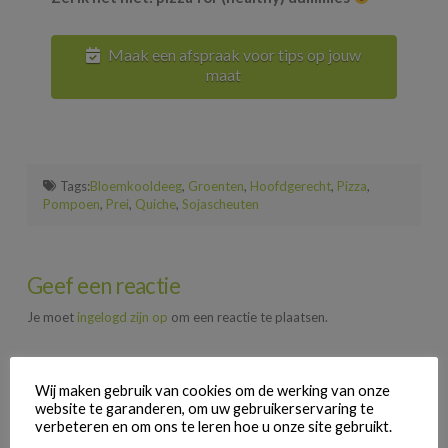
Maak een afspraak voor tips op jouw
maat
Tags:
Bloemkooldeeg
,
Groenten
,
Hoofdgerecht
,
Pizza
,
Pompoen
,
Prei
,
Quiche
,
Sojascheuten
Geef een reactie
Je moet
ingelogd zijn op
om een reactie te plaatsen.
Wij maken gebruik van cookies om de werking van onze
website te garanderen, om uw gebruikerservaring te
verbeteren en om ons te leren hoe u onze site gebruikt.