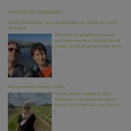
FOTO’S EN GETUIGENISSEN
Samen 40 kilo lichter… en veel gelukkiger: het verhaal van Jan en
Jacqueline
Wie denkt dat afvallen alleen iets is
voor jonge mensen of dat je als koppel
moeilijk op één lijn geraakt, heeft Jan en
Jacqueline nog niet ontmoet. In iets
…
meer dan een jaar tijd vielen ze samen
maar liefst 40 kilo af. En dat allemaal
dankzij een duwtje in de rug van hun
zoon Dimitri, die na een traject bij Heidi
zelf al 20 kilo kwijt was. “Toen we zagen
hoeveel beter hij zich voelde, wisten we:
Het inspirerende verhaal van Nele
nu zijn wij aan de beurt.” En zo stapten
Op één jaar tijd viel Nele 16 kg af.
Jan en Jacqueline, met wat gezonde
Aangezien ze een restaurant uitbaat,
zenuwen, binnen bij Heidi. “We hadden
was dit niet evident voor haar… But she
genoeg van telkens nieuwe kleren
did it! Nele deelt dan ook graag haar
…
kopen door die extra kilo’s, van fietsen
verhaal met ons
“Begin juni 2023
dat niet vlot meer ging en van onze
besloot ik dat het tijd was voor
opgezwollen benen”, vertelt Jacqueline.
verandering. Ik had het verhaal van
“Het werd tijd om het roer om te