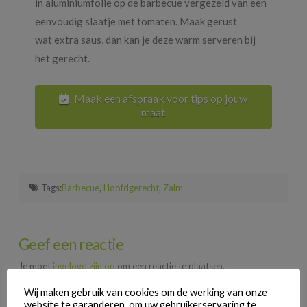
in aluminiumfolie op de barbecue vergezeld van een
eenvoudig slaatje met tomaten. Maak gerust
wat extra saus, dan kan je deze warm serveren bij
het gerecht.
Maak een afspraak voor tips op jouw
maat
Tags:
Barbecue
,
Hoofdgerecht
,
Zalm
Geef een reactie
Je moet
ingelogd zijn op
om een reactie te plaatsen.
Wij maken gebruik van cookies om de werking van onze
website te garanderen, om uw gebruikerservaring te