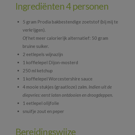
Ingrediënten 4 personen
5 gram Prodia bakbestendige zoetstof (bij mij te
verkrijgen).
Of
het meer calorierijk alternatief: 50 gram
bruine suiker.
2 eetlepels wijnazijn
1 koffielepel Dijon-mosterd
250 ml ketchup
1 koffielepel Worcestershire sauce
4 mooie stukjes (graatloze) zalm.
Indien uit de
diepvries: eerst laten ontdooien en droogdeppen.
1 eetlepel olijfolie
snuifje zout en peper
Bereidingswijze