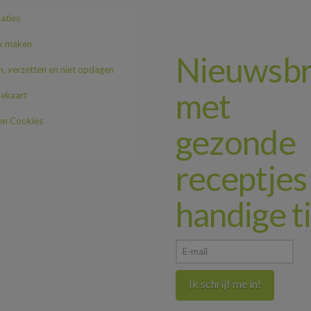
saties
k maken
Nieuwsbr
, verzetten en niet opdagen
met
iekaart
 en Cookies
gezonde
receptjes
handige t