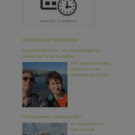
MAAK ZELF JE AFSPRAAK
FOTO’S EN GETUIGENISSEN
Samen 40 kilo lichter… en veel gelukkiger: het
verhaal van Jan en Jacqueline
Wie denkt dat afvallen
alleen iets is voor
jonge mensen of dat je
als koppel moeilijk op
…
één lijn geraakt, heeft
Jan en Jacqueline nog
niet ontmoet. In iets
meer dan een jaar tijd
vielen ze samen maar
liefst 40 kilo af. En dat
Het inspirerende verhaal van Nele
allemaal dankzij een
Op één jaar tijd viel
duwtje in de rug van
Nele 16 kg af.
hun zoon Dimitri, die