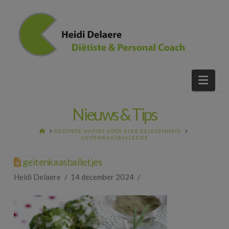
Nav
Nieuws & Tips
HOME
GEZONDE HAPJES VOOR ELKE GELEGENHEID
GEITENKAASBALLETJES
geitenkaasballetjes
Heidi Delaere
14 december 2024